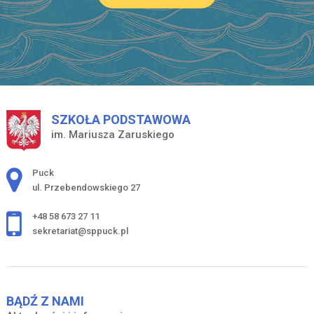
SZKOŁA PODSTAWOWA
im. Mariusza Zaruskiego
Adres pocztowy:
Puck
ul. Przebendowskiego 27
+48 58 673 27 11
sekretariat@sppuck.pl
BĄDŹ Z NAMI