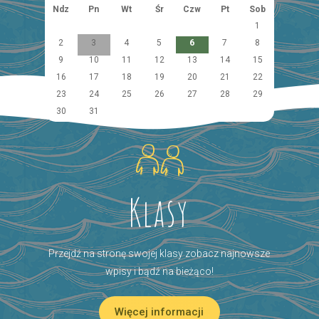
Ndz
Pn
Wt
Śr
Czw
Pt
Sob
1
2
3
4
5
6
7
8
9
10
11
12
13
14
15
16
17
18
19
20
21
22
23
24
25
26
27
28
29
30
31
Klasy
Przejdź na stronę swojej klasy zobacz najnowsze
wpisy i bądź na bieżąco!
Więcej informacji