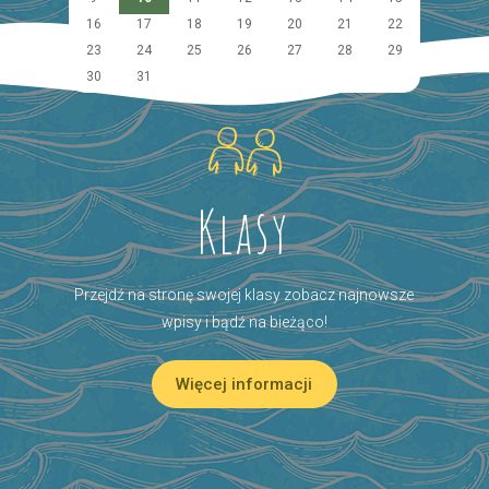
16
17
18
19
20
21
22
23
24
25
26
27
28
29
30
31
Klasy
Przejdź na stronę swojej klasy zobacz najnowsze
wpisy i bądź na bieżąco!
Więcej informacji