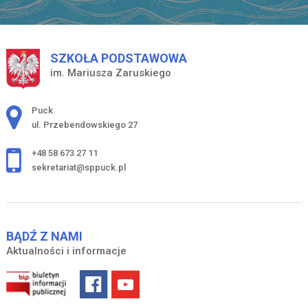
SZKOŁA PODSTAWOWA
im. Mariusza Zaruskiego
Adres pocztowy:
Puck
ul. Przebendowskiego 27
+48 58 673 27 11
sekretariat@sppuck.pl
BĄDŹ Z NAMI
Aktualności i informacje