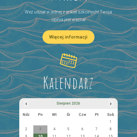
Weź udział w jednej z ankiet szkolnych! Twoja
opinia jest ważna!
Więcej informacji
Kalendarz
‹
›
Sierpień 2026
Ndz
Pn
Wt
Śr
Czw
Pt
Sob
1
2
3
4
5
6
7
8
9
10
11
12
13
14
15