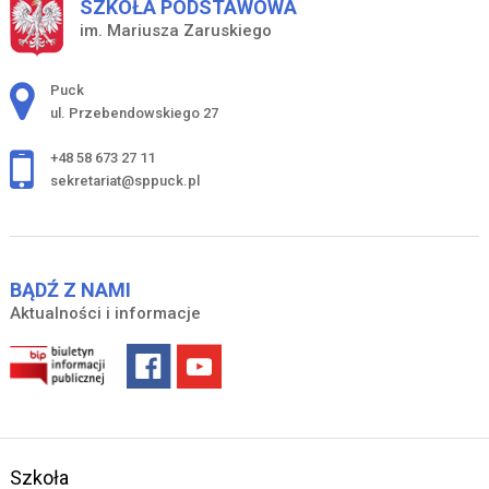
SZKOŁA PODSTAWOWA
im. Mariusza Zaruskiego
Adres pocztowy:
Puck
ul. Przebendowskiego 27
+48 58 673 27 11
sekretariat@sppuck.pl
BĄDŹ Z NAMI
Aktualności i informacje
Szkoła