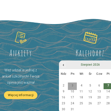
Ankiety
Kalendarz
‹
Sierpień 2026
Weź udział w jednej z
Ndz
Pn
Wt
Śr
Czw
Pt
ankiet szkolnych! Twoja
opinia jest ważna!
2
3
4
5
6
7
9
10
11
12
13
14
Więcej informacji
16
17
18
19
20
21
23
24
25
26
27
28
30
31