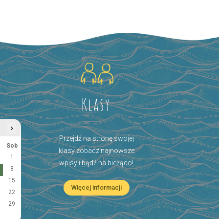
Klasy
›
Przejdź na stronę swojej
Sob
klasy zobacz najnowsze
1
wpisy i bądź na bieżąco!
8
15
Więcej informacji
22
29