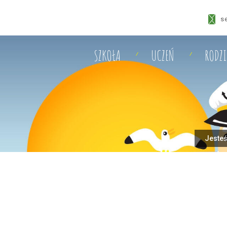
s
SZKOŁA
UCZEŃ
RODZ
Jesteś