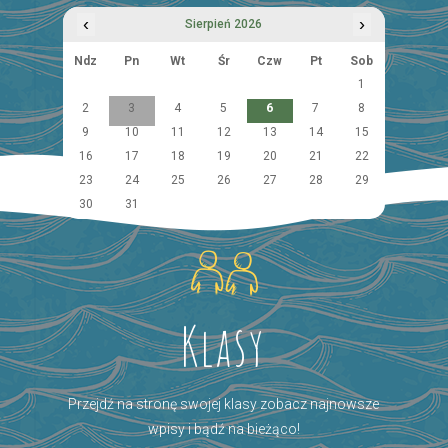
‹
›
Sierpień 2026
Ndz
Pn
Wt
Śr
Czw
Pt
Sob
1
2
3
4
5
6
7
8
9
10
11
12
13
14
15
16
17
18
19
20
21
22
23
24
25
26
27
28
29
30
31
Klasy
Przejdź na stronę swojej klasy zobacz najnowsze
wpisy i bądź na bieżąco!