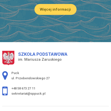
Więcej informacji
SZKOŁA PODSTAWOWA
im. Mariusza Zaruskiego
Adres pocztowy:
Puck
ul. Przebendowskiego 27
+48 58 673 27 11
sekretariat@sppuck.pl