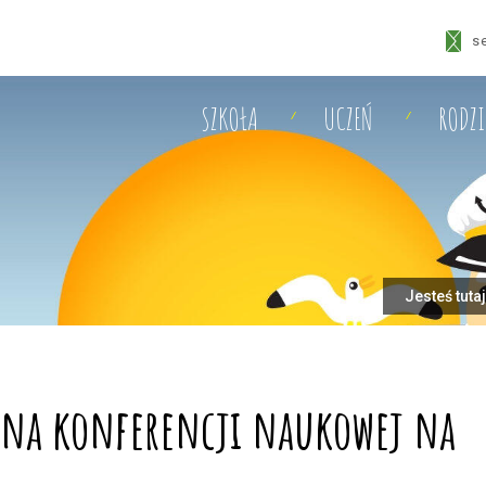
s
SZKOŁA
UCZEŃ
RODZ
Jesteś tuta
 na konferencji naukowej na