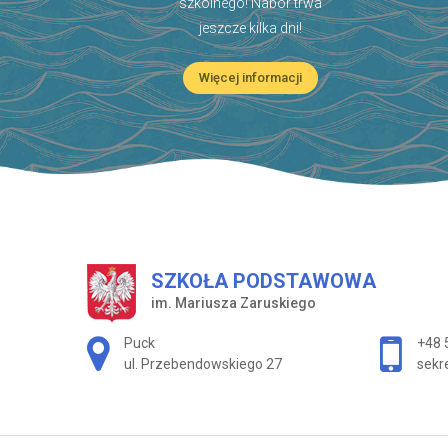
szkolnego! Nabór trwa
jeszcze kilka dni!
Więcej informacji
SZKOŁA PODSTAWOWA
im. Mariusza Zaruskiego
Adres pocztowy:
Puck
+48 
ul. Przebendowskiego 27
sekr