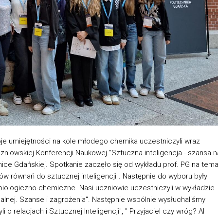
woje umiejętności na kole młodego chemika uczestniczyli wraz
niowskiej Konferencji Naukowej "Sztuczna inteligencja - szansa n
hnice Gdańskiej. Spotkanie zaczęło się od wykładu prof. PG na tema
ów równań do sztucznej inteligencji". Następnie do wyboru były
iologiczno-chemiczne. Nasi uczniowie uczestniczyli w wykładzie
ualnej. Szanse i zagrożenia". Następnie wspólnie wysłuchaliśmy
i o relacjach i Sztucznej Inteligencji", " Przyjaciel czy wróg? AI