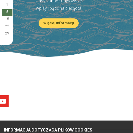
klasy zobacz najnowsze
1
wpisy i bądź na bieżąco!
8
15
Więcej informacji
22
29
INFORMACJA DOTYCZĄCA PLIKÓW COOKIES