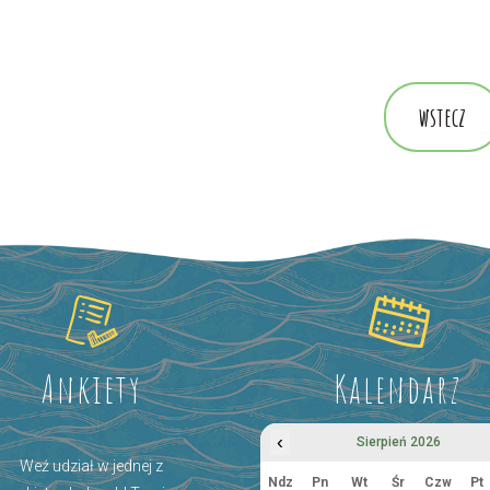
wstecz
Ankiety
Kalendarz
‹
Sierpień 2026
Weź udział w jednej z
Ndz
Pn
Wt
Śr
Czw
Pt