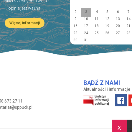
ankiet szkolnych! Twoja
opinia jest ważna!
2
3
4
5
6
7
9
10
11
12
13
14
Więcej informacji
16
17
18
19
20
21
23
24
25
26
27
28
30
31
BĄDŹ Z NAMI
Aktualności i informacje
58 673 27 11
etariat@sppuck.pl
x