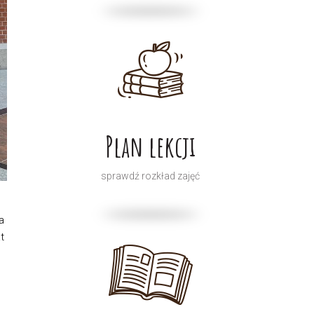
Plan lekcji
sprawdź rozkład zajęć
a
t