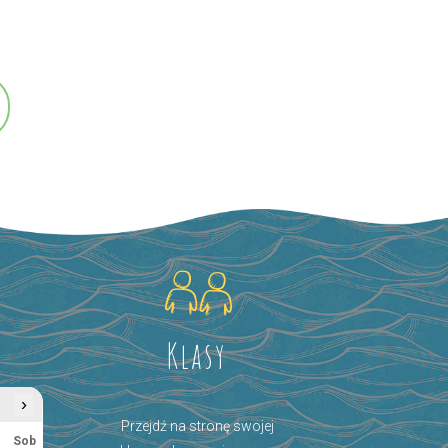
Klasy
›
Przejdź na stronę swojej
Sob