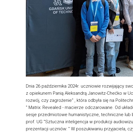
Dnia 26 października 2024r. uczniowie rozwijający s
z opiekunem Panią Aleksandrą Janowitz-Chećko w Ucz
rozwój, czy zagrożenie" , która odbyła się na Politec
" Matrix: Revealed - macierze odczarowane. Od układ
sesje przedmiotowe humanistyczne, techniczne lub b
prof. UG "Sztuczna inteligencja w produkcji audiowiz
prezentacji uczniów: " W poszukiwaniu przyjaciela, czyl