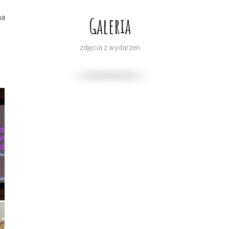
Galeria
na
zdjęcia z wydarzeń