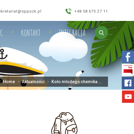
ekretariat@sppuck.pl
+48 58 673 27 11
IC
KONTAKT
INTEGRACJA
j:
Home
>
Aktualności
>
Koło młodego chemika ...