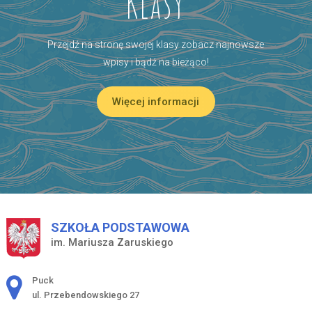
Klasy
Przejdź na stronę swojej klasy zobacz najnowsze
wpisy i bądź na bieżąco!
Więcej informacji
SZKOŁA PODSTAWOWA
im. Mariusza Zaruskiego
Adres pocztowy:
Puck
ul. Przebendowskiego 27