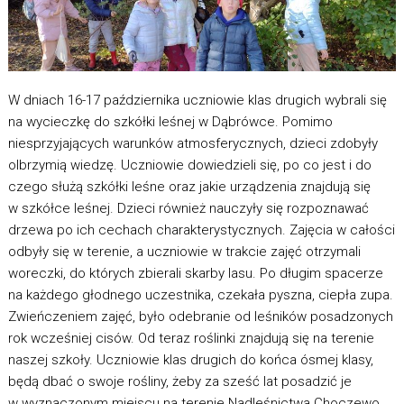
W dniach 16-17 października uczniowie klas drugich wybrali się
na wycieczkę do szkółki leśnej w Dąbrówce. Pomimo
niesprzyjających warunków atmosferycznych, dzieci zdobyły
olbrzymią wiedzę. Uczniowie dowiedzieli się, po co jest i do
czego służą szkółki leśne oraz jakie urządzenia znajdują się
w szkółce leśnej. Dzieci również nauczyły się rozpoznawać
drzewa po ich cechach charakterystycznych. Zajęcia w całości
odbyły się w terenie, a uczniowie w trakcie zajęć otrzymali
woreczki, do których zbierali skarby lasu. Po długim spacerze
na każdego głodnego uczestnika, czekała pyszna, ciepła zupa.
Zwieńczeniem zajęć, było odebranie od leśników posadzonych
rok wcześniej cisów. Od teraz roślinki znajdują się na terenie
naszej szkoły. Uczniowie klas drugich do końca ósmej klasy,
będą dbać o swoje rośliny, żeby za sześć lat posadzić je
w wyznaczonym miejscu na terenie Nadleśnictwa Choczewo.