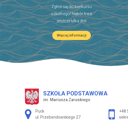
Zgłoś się do konkursu
szkolnego! Nabór trwa
jeszcze kilka dni!
Więcej informacji
SZKOŁA PODSTAWOWA
im. Mariusza Zaruskiego
Adres pocztowy:
Puck
+48 
ul. Przebendowskiego 27
sekr