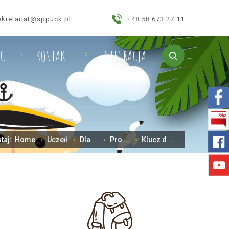
ekretariat@sppuck.pl
+48 58 673 27 11
IC
KONTAKT
INTEGRACJA
utaj:
Home
>
Uczeń
>
Dla ...
>
Pro ...
>
Klucz d ...