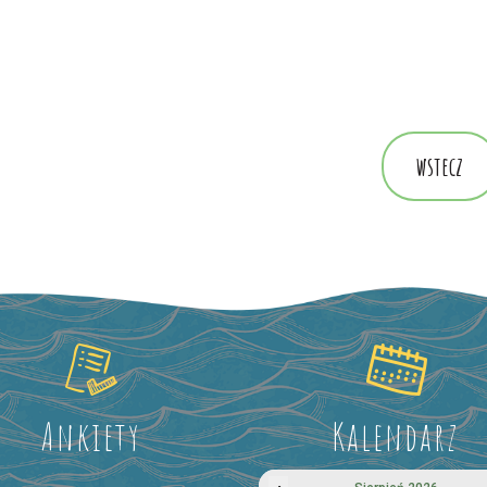
wstecz
Ankiety
Kalendarz