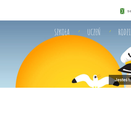
s
SZKOŁA
UCZEŃ
RODZ
Jesteś t