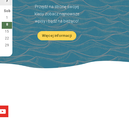
›
Przejdź na stronę swojej
Sob
klasy zobacz najnowsze
1
wpisy i bądź na bieżąco!
8
15
Więcej informacji
22
29