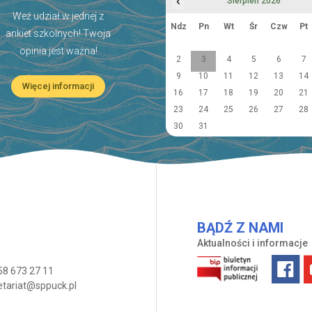
‹
Sierpień 2026
Weź udział w jednej z
Ndz
Pn
Wt
Śr
Czw
Pt
ankiet szkolnych! Twoja
opinia jest ważna!
2
3
4
5
6
7
9
10
11
12
13
14
Więcej informacji
16
17
18
19
20
21
23
24
25
26
27
28
30
31
BĄDŹ Z NAMI
Aktualności i informacje
58 673 27 11
etariat@sppuck.pl