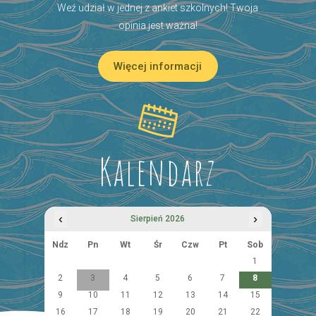
Weź udział w jednej z ankiet szkolnych! Twoja
opinia jest ważna!
Więcej informacji
Kalendarz
‹
›
Sierpień 2026
Ndz
Pn
Wt
Śr
Czw
Pt
Sob
1
2
3
4
5
6
7
8
9
10
11
12
13
14
15
16
17
18
19
20
21
22