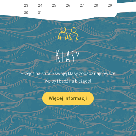
23
24
25
26
27
28
29
30
31
Klasy
Przejdź na stronę swojej klasy zobacz najnowsze
wpisy i bądź na bieżąco!
Więcej informacji