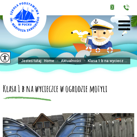
Jesteś tutaj:
Home
>
Aktualności
>
Klasa 1 b na wyciecz ...
Klasa 1 b na wycieczce w ogrodzie motyli