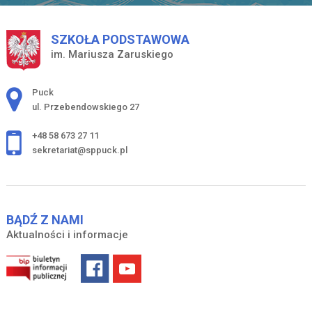
SZKOŁA PODSTAWOWA
im. Mariusza Zaruskiego
Adres pocztowy:
Puck
ul. Przebendowskiego 27
+48 58 673 27 11
sekretariat@sppuck.pl
BĄDŹ Z NAMI
Aktualności i informacje