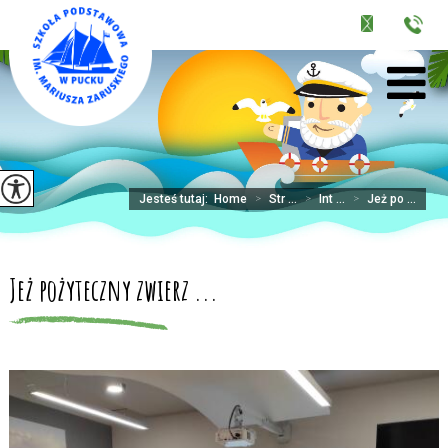
Jesteś tutaj:
Home
>
Str ...
>
Int ...
>
Jeż po ...
Jeż pożyteczny zwierz ...