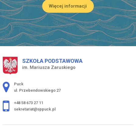
Więcej informacji
SZKOŁA PODSTAWOWA
im. Mariusza Zaruskiego
Adres pocztowy:
Puck
ul. Przebendowskiego 27
+48 58 673 27 11
sekretariat@sppuck.pl