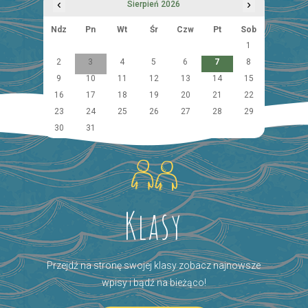
‹
›
Sierpień 2026
Ndz
Pn
Wt
Śr
Czw
Pt
Sob
1
2
3
4
5
6
7
8
9
10
11
12
13
14
15
16
17
18
19
20
21
22
23
24
25
26
27
28
29
30
31
Klasy
Przejdź na stronę swojej klasy zobacz najnowsze
wpisy i bądź na bieżąco!