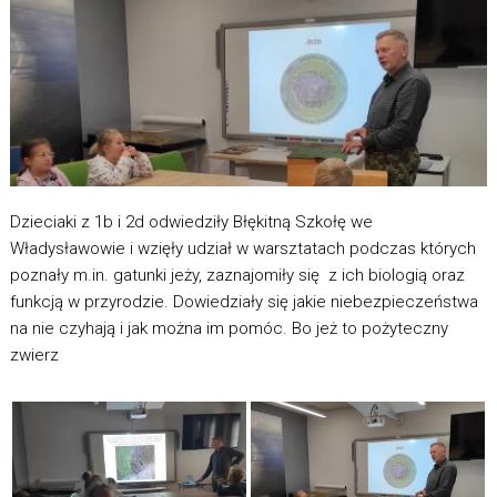
Dzieciaki z 1b i 2d odwiedziły Błękitną Szkołę we
Władysławowie i wzięły udział w warsztatach podczas których
poznały m.in. gatunki jeży, zaznajomiły się z ich biologią oraz
funkcją w przyrodzie. Dowiedziały się jakie niebezpieczeństwa
na nie czyhają i jak można im pomóc. Bo jeż to pożyteczny
zwierz