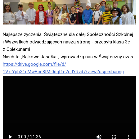
Najlepsze życzenia Świąteczne dla całej Społeczności Szkolnej
i Wszystkich odwiedzających naszą stronę - przesyła klasa 3e
z Opiekunami
Niech te „Bajkowe Jasełka „ wprowadzą nas w Świąteczny czas…
https://drive.google.com/file/
d/
1VxrYpbX1uMwBce8tMI0dqt1e2cdYR
vd7/view?usp=sharing