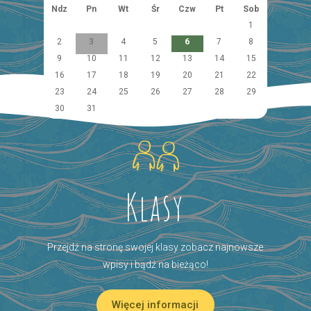
Ndz
Pn
Wt
Śr
Czw
Pt
Sob
1
2
3
4
5
6
7
8
9
10
11
12
13
14
15
16
17
18
19
20
21
22
23
24
25
26
27
28
29
30
31
Klasy
Przejdź na stronę swojej klasy zobacz najnowsze
wpisy i bądź na bieżąco!
Więcej informacji