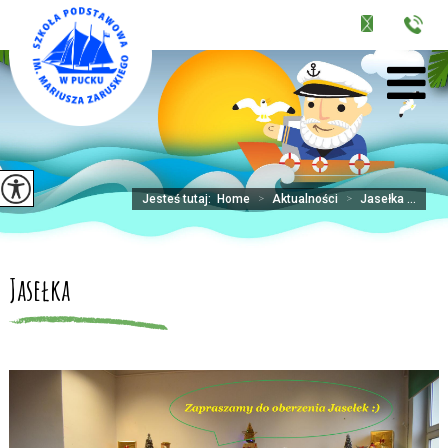
Jesteś tutaj:
Home
>
Aktualności
>
Jasełka ...
Jasełka