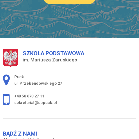
SZKOŁA PODSTAWOWA
im. Mariusza Zaruskiego
Adres pocztowy:
Puck
ul. Przebendowskiego 27
+48 58 673 27 11
sekretariat@sppuck.pl
BĄDŹ Z NAMI