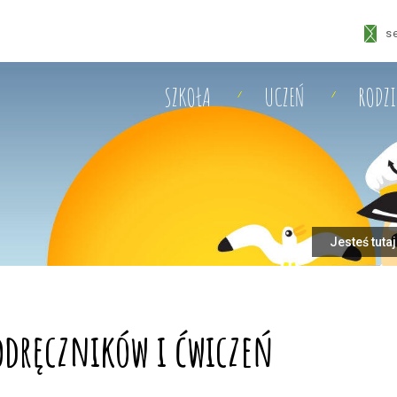
s
SZKOŁA
UCZEŃ
RODZ
Jesteś tuta
dręczników i ćwiczeń