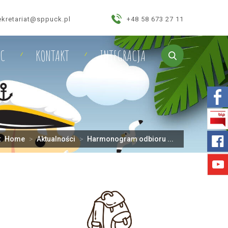
ekretariat@sppuck.pl
+48 58 673 27 11
IC
KONTAKT
INTEGRACJA
j:
Home
>
Aktualności
>
Harmonogram odbioru ...