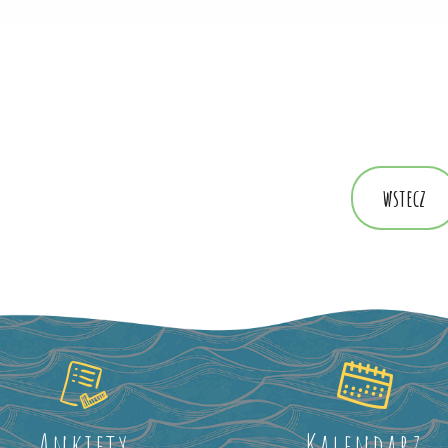
wstecz
Ankiety
Kalendarz