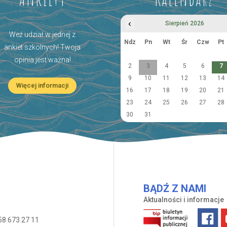
‹
Sierpień 2026
Weź udział w jednej z
Ndz
Pn
Wt
Śr
Czw
Pt
ankiet szkolnych! Twoja
opinia jest ważna!
2
3
4
5
6
7
9
10
11
12
13
14
Więcej informacji
16
17
18
19
20
21
23
24
25
26
27
28
30
31
BĄDŹ Z NAMI
Aktualności i informacje
58 673 27 11