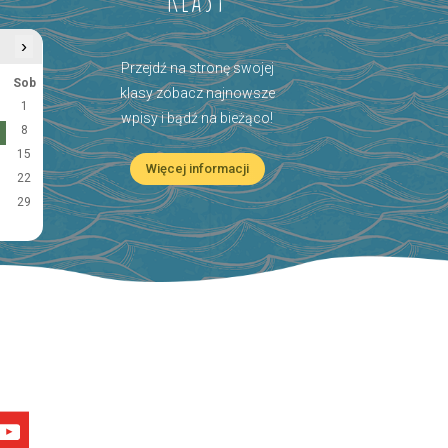
›
Przejdź na stronę swojej
Sob
klasy zobacz najnowsze
1
wpisy i bądź na bieżąco!
8
15
Więcej informacji
22
29