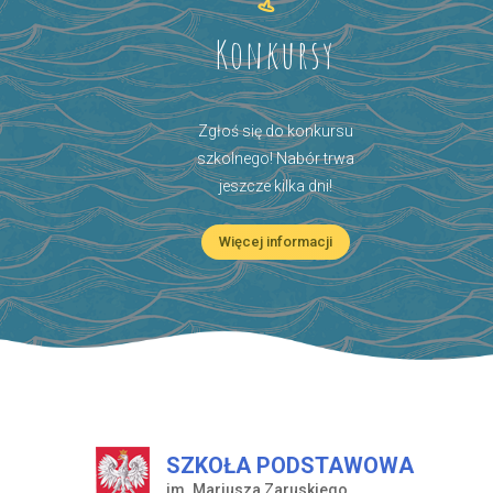
Konkursy
Zgłoś się do konkursu
szkolnego! Nabór trwa
jeszcze kilka dni!
Więcej informacji
SZKOŁA PODSTAWOWA
im. Mariusza Zaruskiego