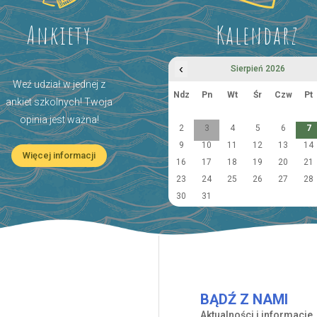
Ankiety
Kalendarz
‹
Sierpień 2026
Weź udział w jednej z
Ndz
Pn
Wt
Śr
Czw
Pt
ankiet szkolnych! Twoja
opinia jest ważna!
2
3
4
5
6
7
9
10
11
12
13
14
Więcej informacji
16
17
18
19
20
21
23
24
25
26
27
28
30
31
BĄDŹ Z NAMI
Aktualności i informacje