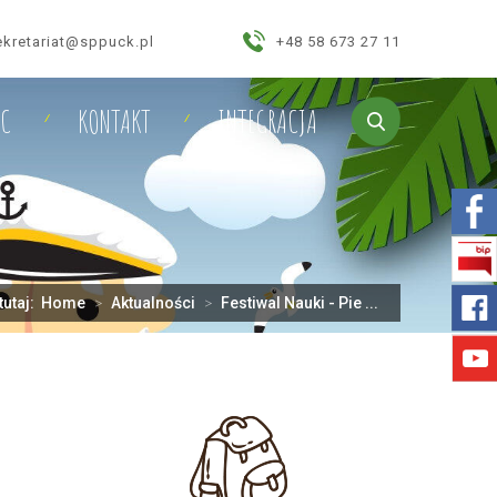
ekretariat@sppuck.pl
+48 58 673 27 11
IC
KONTAKT
INTEGRACJA
tutaj:
Home
>
Aktualności
>
Festiwal Nauki - Pie ...