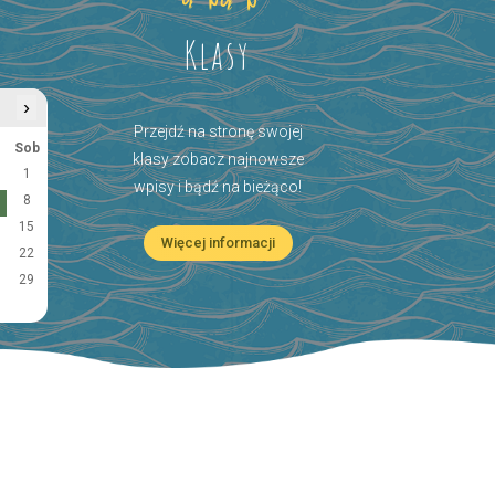
Klasy
›
Przejdź na stronę swojej
Sob
klasy zobacz najnowsze
1
wpisy i bądź na bieżąco!
8
15
Więcej informacji
22
29