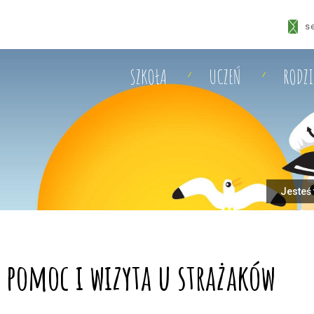
s
SZKOŁA
UCZEŃ
RODZ
Jesteś 
a pomoc i wizyta u strażaków