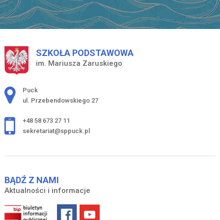
SZKOŁA PODSTAWOWA
im. Mariusza Zaruskiego
Adres pocztowy:
Puck
ul. Przebendowskiego 27
+48 58 673 27 11
sekretariat@sppuck.pl
BĄDŹ Z NAMI
Aktualności i informacje