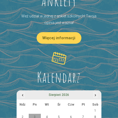
Ankiety
Weź udział w jednej z ankiet szkolnych! Twoja
opinia jest ważna!
Więcej informacji
Kalendarz
‹
›
Sierpień 2026
Ndz
Pn
Wt
Śr
Czw
Pt
Sob
1
2
3
4
5
6
7
8