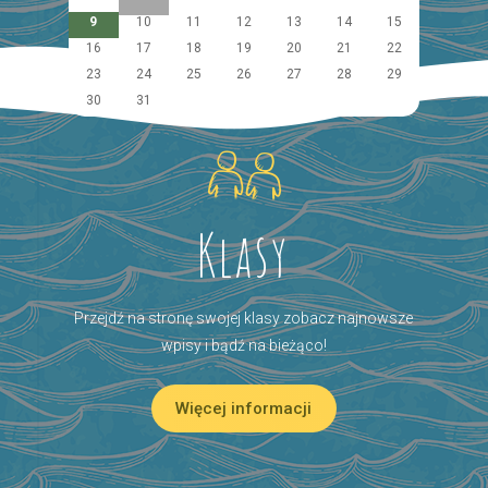
9
10
11
12
13
14
15
16
17
18
19
20
21
22
23
24
25
26
27
28
29
30
31
Klasy
Przejdź na stronę swojej klasy zobacz najnowsze
wpisy i bądź na bieżąco!
Więcej informacji