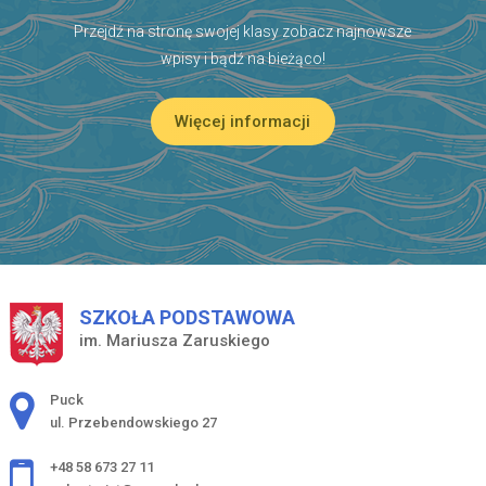
Przejdź na stronę swojej klasy zobacz najnowsze
wpisy i bądź na bieżąco!
Więcej informacji
SZKOŁA PODSTAWOWA
im. Mariusza Zaruskiego
Adres pocztowy:
Puck
ul. Przebendowskiego 27
+48 58 673 27 11