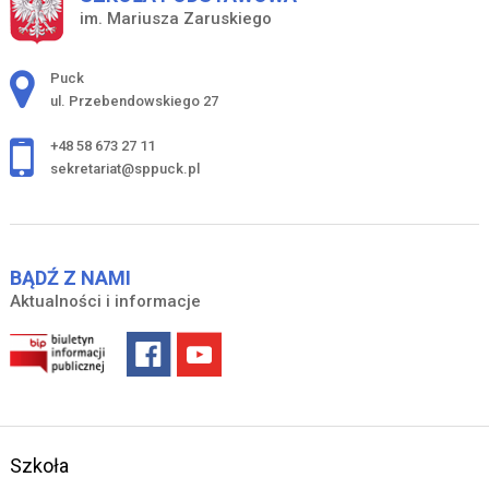
im. Mariusza Zaruskiego
Adres pocztowy:
Puck
ul. Przebendowskiego 27
+48 58 673 27 11
sekretariat@sppuck.pl
BĄDŹ Z NAMI
Aktualności i informacje
Szkoła