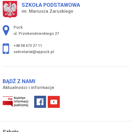
SZKOŁA PODSTAWOWA
im. Mariusza Zaruskiego
Adres pocztowy:
Puck
ul. Przebendowskiego 27
+48 58 673 27 11
sekretariat@sppuck.pl
BĄDŹ Z NAMI
Aktualności i informacje
Szkoła