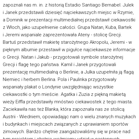
zapoznali nas m. in. z historią Estadio Santiago Bernabel. Julek
i Janek przedstawili dziesięć najciekawszych miejsc w Rzymie,
a Dominik w prezentacji multimedialnej przedstawił ciekawostki
z Włoch, jako uzupełnienie całości. Grupa Natan, Kuba, Bartek
i Jeremi wspaniale zaprezentowała Ateny - stolicę Grecji.
Bartuś przedstawił makietę starożytnego Akropolu, Jeremi - w
pięknym albumie przestawił w pigułce najciekawsze informacje
o Grecji. Natan i Jakub - przygotowali symbole starożytnej
Grecji i flagę tego państwa. Kamil i Janek przygotowali
prezentację multimedialną o Berlinie, a Julka uzupełniła ją flagą
Niemiec i herbem Berlina. Pola i Paulinka przygotowały
wspaniały plakat o Londynie uwzględniając wszystkie
ciekawostki o tym mieście. Agatka i Zuzia z piękną makietą
wieży Eiffla przedstawiły mnóstwo ciekawostek z tego miasta.
Zaciekawiła nas też Blanka, która zapoznała nas ze stolicą
Austrii - Wiedniem, opowiadając nam o wielu znanych muzykach
i budynkach i miejscach związanych z uprawianiem sportów
zimowych. Bardzo chętnie zaangażowaliśmy się w prace nad