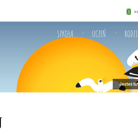
s
SZKOŁA
UCZEŃ
RODZ
Jesteś tu
j