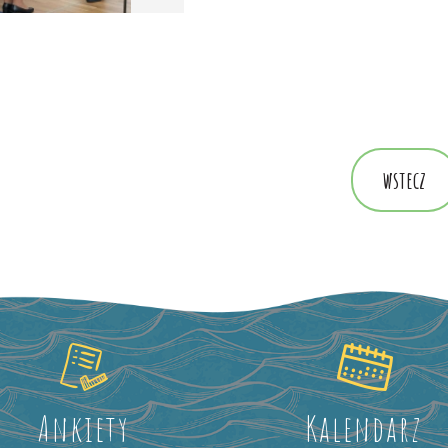
wstecz
Ankiety
Kalendarz