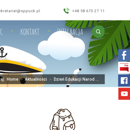
ekretariat@sppuck.pl
+48 58 673 27 11
IC
KONTAKT
INTEGRACJA
taj:
Home
>
Aktualności
>
Dzień Edukacji Narod ...