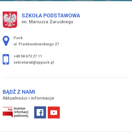
SZKOŁA PODSTAWOWA
im. Mariusza Zaruskiego
Adres pocztowy:
Puck
ul. Przebendowskiego 27
+48 58 673 27 11
sekretariat@sppuck.pl
BĄDŹ Z NAMI
Aktualności i informacje