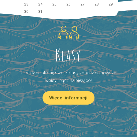
23
24
25
26
27
28
29
30
31
Klasy
Przejdź na stronę swojej klasy zobacz najnowsze
wpisy i bądź na bieżąco!
Więcej informacji