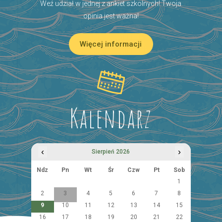
Weź udział w jednej z ankiet szkolnych! Twoja
opinia jest ważna!
Więcej informacji
Kalendarz
‹
›
Sierpień 2026
Ndz
Pn
Wt
Śr
Czw
Pt
Sob
1
2
3
4
5
6
7
8
9
10
11
12
13
14
15
16
17
18
19
20
21
22