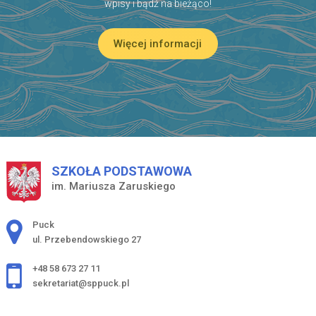
wpisy i bądź na bieżąco!
Więcej informacji
SZKOŁA PODSTAWOWA
im. Mariusza Zaruskiego
Adres pocztowy:
Puck
ul. Przebendowskiego 27
+48 58 673 27 11
sekretariat@sppuck.pl