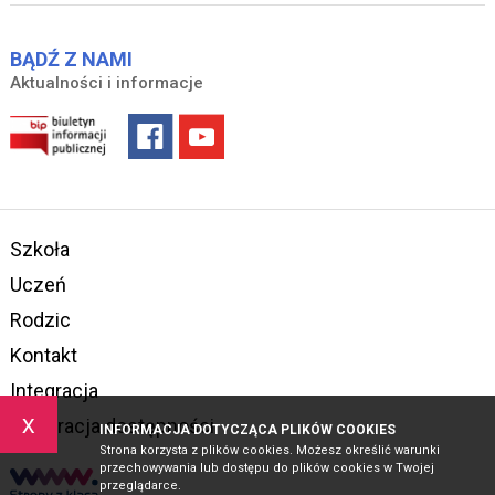
BĄDŹ Z NAMI
Aktualności i informacje
Szkoła
Uczeń
Rodzic
Kontakt
Integracja
x
Deklaracja dostępności
INFORMACJA DOTYCZĄCA PLIKÓW COOKIES
Strona korzysta z plików cookies. Możesz określić warunki
przechowywania lub dostępu do plików cookies w Twojej
przeglądarce.