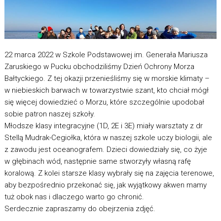
22 marca 2022 w Szkole Podstawowej im. Generała Mariusza
Zaruskiego w Pucku obchodziliśmy Dzień Ochrony Morza
Bałtyckiego. Z tej okazji przenieśliśmy się w morskie klimaty –
w niebieskich barwach w towarzystwie szant, kto chciał mógł
się więcej dowiedzieć o Morzu, które szczególnie upodobał
sobie patron naszej szkoły.
Młodsze klasy integracyjne (1D, 2E i 3E) miały warsztaty z dr
Stellą Mudrak-Cegiołka, która w naszej szkole uczy biologii, ale
z zawodu jest oceanografem. Dzieci dowiedziały się, co żyje
w głębinach wód, następnie same stworzyły własną rafę
koralową. Z kolei starsze klasy wybrały się na zajęcia terenowe,
aby bezpośrednio przekonać się, jak wyjątkowy akwen mamy
tuż obok nas i dlaczego warto go chronić.
Serdecznie zapraszamy do obejrzenia zdjęć.