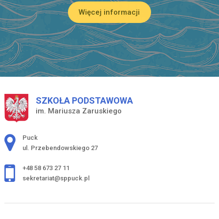
Więcej informacji
SZKOŁA PODSTAWOWA
im. Mariusza Zaruskiego
Adres pocztowy:
Puck
ul. Przebendowskiego 27
+48 58 673 27 11
sekretariat@sppuck.pl