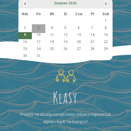
‹
›
Sierpień 2026
Ndz
Pn
Wt
Śr
Czw
Pt
Sob
1
2
3
4
5
6
7
8
9
10
11
12
13
14
15
16
17
18
19
20
21
22
23
24
25
26
27
28
29
30
31
Klasy
Przejdź na stronę swojej klasy zobacz najnowsze
wpisy i bądź na bieżąco!