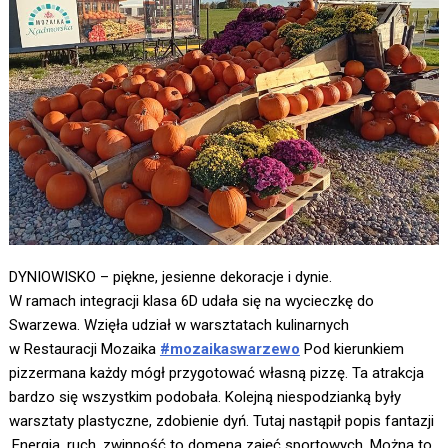
DYNIOWISKO – piękne, jesienne dekoracje i dynie.
W ramach integracji klasa 6D udała się na wycieczkę do
Swarzewa. Wzięła udział w warsztatach kulinarnych
w Restauracji Mozaika
#mozaikaswarzewo
Pod kierunkiem
pizzermana każdy mógł przygotować własną pizzę. Ta atrakcja
bardzo się wszystkim podobała. Kolejną niespodzianką były
warsztaty plastyczne, zdobienie dyń. Tutaj nastąpił popis fantazji
.Energia, ruch, zwinność to domena zajęć sportowych. Można to