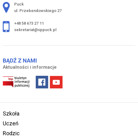
Adres pocztowy:
Puck
ul. Przebendowskiego 27
+48 58 673 27 11
sekretariat@sppuck.pl
BĄDŹ Z NAMI
Aktualności i informacje
Szkoła
Uczeń
Rodzic