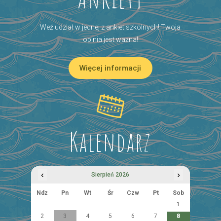
Weź udział w jednej z ankiet szkolnych! Twoja
opinia jest ważna!
Więcej informacji
Kalendarz
‹
›
Sierpień 2026
Ndz
Pn
Wt
Śr
Czw
Pt
Sob
1
2
3
4
5
6
7
8