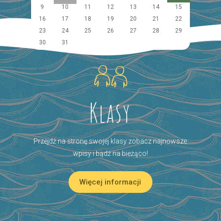
9
10
11
12
13
14
15
16
17
18
19
20
21
22
23
24
25
26
27
28
29
30
31
Klasy
Przejdź na stronę swojej klasy zobacz najnowsze
wpisy i bądź na bieżąco!
Więcej informacji