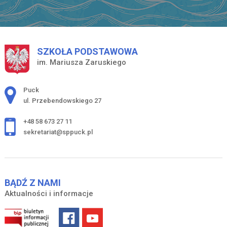
SZKOŁA PODSTAWOWA
im. Mariusza Zaruskiego
Adres pocztowy:
Puck
ul. Przebendowskiego 27
+48 58 673 27 11
sekretariat@sppuck.pl
BĄDŹ Z NAMI
Aktualności i informacje