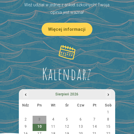
Weź udział w jednej z ankiet szkolnych! Twoja
opinia jest ważna!
Więcej informacji
Kalendarz
‹
›
Sierpień 2026
Ndz
Pn
Wt
Śr
Czw
Pt
Sob
1
2
3
4
5
6
7
8
9
10
11
12
13
14
15
16
17
18
19
20
21
22