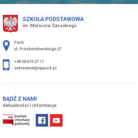
SZKOŁA PODSTAWOWA
im. Mariusza Zaruskiego
Adres pocztowy:
Puck
ul. Przebendowskiego 27
+48 58 673 27 11
sekretariat@sppuck.pl
BĄDŹ Z NAMI
Aktualności i informacje