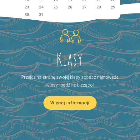
23
24
25
26
27
28
29
30
31
Klasy
Przejdź na stronę swojej klasy zobacz najnowsze
wpisy i bądź na bieżąco!
Więcej informacji