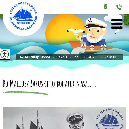
Jesteś tutaj:
Home
>
Szkoła
>
Inf ...
>
ROK ...
>
Bo Mari ...
Bo Mariusz Zaruski to bohater nasz....