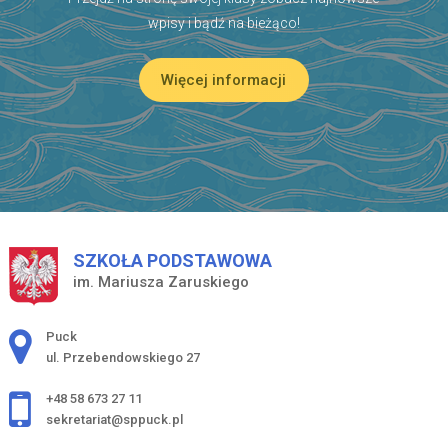
wpisy i bądź na bieżąco!
Więcej informacji
SZKOŁA PODSTAWOWA
im. Mariusza Zaruskiego
Adres pocztowy:
Puck
ul. Przebendowskiego 27
+48 58 673 27 11
sekretariat@sppuck.pl