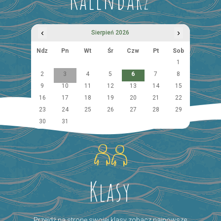
‹
›
Sierpień 2026
Ndz
Pn
Wt
Śr
Czw
Pt
Sob
1
2
3
4
5
6
7
8
9
10
11
12
13
14
15
16
17
18
19
20
21
22
23
24
25
26
27
28
29
30
31
Klasy
Przejdź na stronę swojej klasy zobacz najnowsze