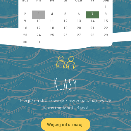
Ndz
Pn
Wt
Śr
Czw
Pt
Sob
1
2
3
4
5
6
7
8
9
10
11
12
13
14
15
16
17
18
19
20
21
22
23
24
25
26
27
28
29
30
31
Klasy
Przejdź na stronę swojej klasy zobacz najnowsze
wpisy i bądź na bieżąco!
Więcej informacji