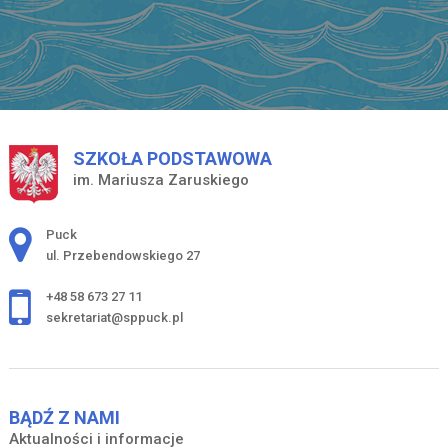
SZKOŁA PODSTAWOWA
im. Mariusza Zaruskiego
Adres pocztowy:
Puck
ul. Przebendowskiego 27
+48 58 673 27 11
sekretariat@sppuck.pl
BĄDŹ Z NAMI
Aktualności i informacje