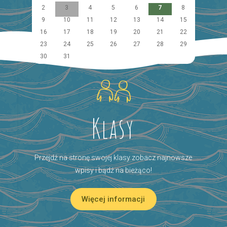
2
3
4
5
6
7
8
9
10
11
12
13
14
15
16
17
18
19
20
21
22
23
24
25
26
27
28
29
30
31
Klasy
Przejdź na stronę swojej klasy zobacz najnowsze
wpisy i bądź na bieżąco!
Więcej informacji