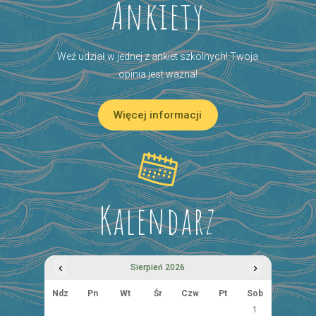
Ankiety
Weź udział w jednej z ankiet szkolnych! Twoja
opinia jest ważna!
Więcej informacji
Kalendarz
‹
›
Sierpień 2026
Ndz
Pn
Wt
Śr
Czw
Pt
Sob
1