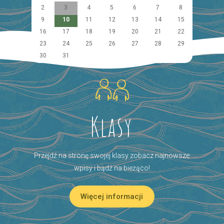
2
3
4
5
6
7
8
9
10
11
12
13
14
15
16
17
18
19
20
21
22
23
24
25
26
27
28
29
30
31
Klasy
Przejdź na stronę swojej klasy zobacz najnowsze
wpisy i bądź na bieżąco!
Więcej informacji