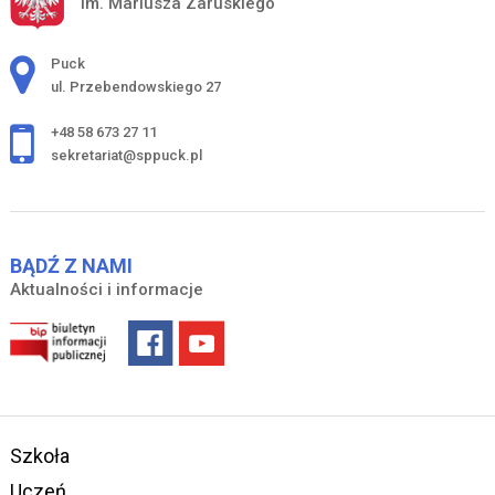
im. Mariusza Zaruskiego
Adres pocztowy:
Puck
ul. Przebendowskiego 27
+48 58 673 27 11
sekretariat@sppuck.pl
BĄDŹ Z NAMI
Aktualności i informacje
Szkoła
Uczeń