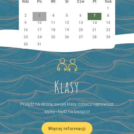
Ndz
Pn
Wt
Śr
Czw
Pt
Sob
1
2
3
4
5
6
7
8
9
10
11
12
13
14
15
16
17
18
19
20
21
22
23
24
25
26
27
28
29
30
31
Klasy
Przejdź na stronę swojej klasy zobacz najnowsze
wpisy i bądź na bieżąco!
Więcej informacji