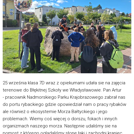
25 września klasa 7D wraz z opiekumami udała sie na zajęcia
terenowe do Błękitnej Szkoły we Władysławowie. Pan Artur
- pracownik Nadmorskiego Parku Krajobrazowego zabrał nas
do portu rybackiego gdzie opowiedział nam o pracy rybaków
ale również o ekosystemie Morza Bałtyckiego i jego
problemach. Wiemy coś więcej o dorszu, fokach i innych
organizmach naszego morza. Następnie udaliśmy sie na
pomost z którego oglądaliśmy słone łąki i zachodni kraniec