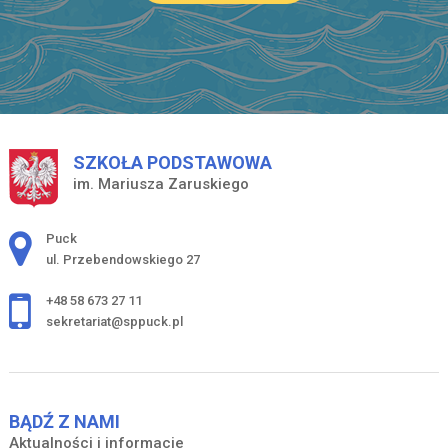
SZKOŁA PODSTAWOWA
im. Mariusza Zaruskiego
Adres pocztowy:
Puck
ul. Przebendowskiego 27
+48 58 673 27 11
sekretariat@sppuck.pl
BĄDŹ Z NAMI
Aktualności i informacje