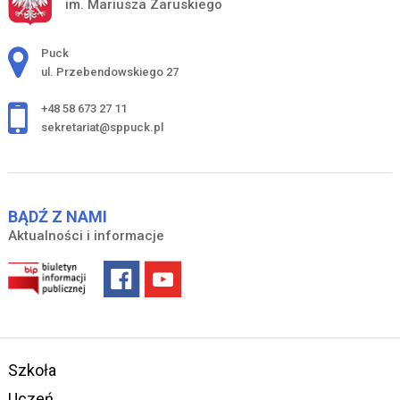
im. Mariusza Zaruskiego
Adres pocztowy:
Puck
ul. Przebendowskiego 27
+48 58 673 27 11
sekretariat@sppuck.pl
BĄDŹ Z NAMI
Aktualności i informacje
Szkoła
Uczeń