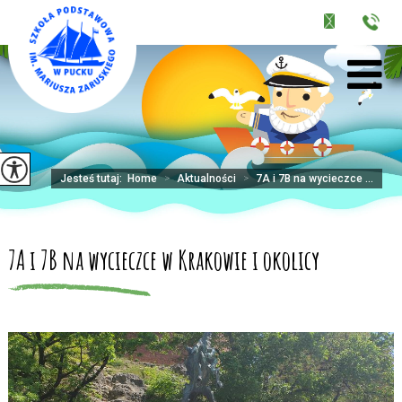
Jesteś tutaj:
Home
>
Aktualności
>
7A i 7B na wycieczce ...
7A i 7B na wycieczce w Krakowie i okolicy