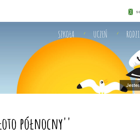
s
SZKOŁA
UCZEŃ
RODZ
Jesteś
złoto północny''