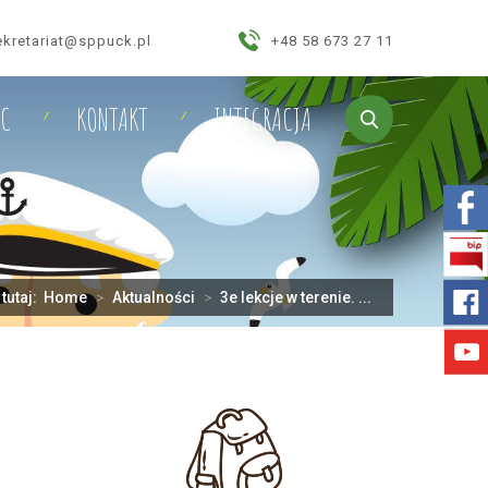
ekretariat@sppuck.pl
+48 58 673 27 11
IC
KONTAKT
INTEGRACJA
 tutaj:
Home
>
Aktualności
>
3e lekcje w terenie. ...