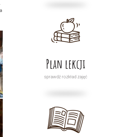
.
a
Plan lekcji
sprawdź rozkład zajęć