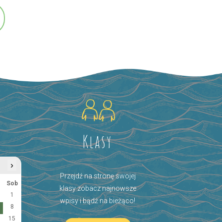
Klasy
›
Przejdź na stronę swojej
Sob
klasy zobacz najnowsze
1
wpisy i bądź na bieżąco!
8
15