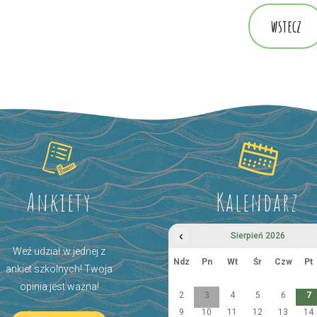
wstecz
Ankiety
Kalendarz
‹
Sierpień 2026
Weź udział w jednej z
Ndz
Pn
Wt
Śr
Czw
Pt
ankiet szkolnych! Twoja
opinia jest ważna!
2
3
4
5
6
7
9
10
11
12
13
14