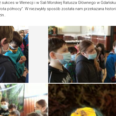
ż sukces w Wenecji i w Sali Morskiej Ratusza Głównego w Gdańsku
łota północy". W niezwykły sposób została nam przekazana histori
in..