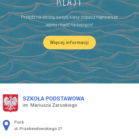
Przejdź na stronę swojej klasy zobacz najnowsze
wpisy i bądź na bieżąco!
Więcej informacji
SZKOŁA PODSTAWOWA
im. Mariusza Zaruskiego
Adres pocztowy:
Puck
ul. Przebendowskiego 27