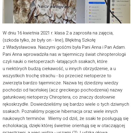
W dniu 16 kwietnia 2021 r. klasa 2 a zaprosiła na zajęcia,
(szkoda tylko, że były on - line), Błękitną Szkołę
z Władysławowa. Naszymi gośćmi była Pani Anna i Pan Adam.
Pani Anna wprowadziła nas w tajemniczy świat chiropterologii
czyli nauki o nietoperzach -latających ssakach, które
u niektórych budzą ciekawość, u innych obrzydzenie, a u
wszystkich trochę strachu - bo przecież nietoperze to
zwierzęta bardzo tajemnicze. Nazwa tej dziedziny wiedzy
pochodzi od łacińskiej (acz greckiego pochodzenia) nazwy
gatunkowej nietoperzy Chiroptera, co znaczy dosłownie
rękoskrzydłe. Dowiedzieliśmy się bardzo wiele o tych dziwnych
ssakach. Poznaliśmy pojęcie hibernacja oraz wiele innych
naukowych terminów. Wiemy od dziś, że ssaki te posługują się
echolokacją, dzięki której świetnie orientują się w otaczającej
przestrzeni, a więc widzą - uszami (?). Ludzka głowa,