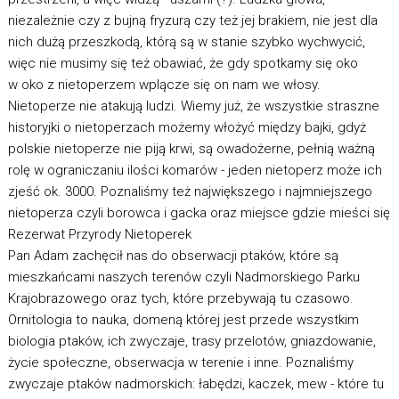
niezależnie czy z bujną fryzurą czy też jej brakiem, nie jest dla
nich dużą przeszkodą, którą są w stanie szybko wychwycić,
więc nie musimy się też obawiać, że gdy spotkamy się oko
w oko z nietoperzem wplącze się on nam we włosy.
Nietoperze nie atakują ludzi. Wiemy już, że wszystkie straszne
historyjki o nietoperzach możemy włożyć między bajki, gdyż
polskie nietoperze nie piją krwi, są owadożerne, pełnią ważną
rolę w ograniczaniu ilości komarów - jeden nietoperz może ich
zjeść ok. 3000. Poznaliśmy też największego i najmniejszego
nietoperza czyli borowca i gacka oraz miejsce gdzie mieści się
Rezerwat Przyrody Nietoperek
Pan Adam zachęcił nas do obserwacji ptaków, które są
mieszkańcami naszych terenów czyli Nadmorskiego Parku
Krajobrazowego oraz tych, które przebywają tu czasowo.
Ornitologia to nauka, domeną której jest przede wszystkim
biologia ptaków, ich zwyczaje, trasy przelotów, gniazdowanie,
życie społeczne, obserwacja w terenie i inne. Poznaliśmy
zwyczaje ptaków nadmorskich: łabędzi, kaczek, mew - które tu