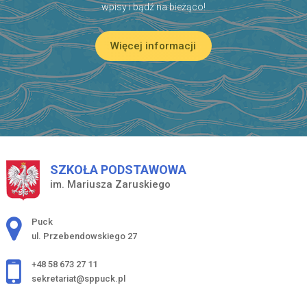
wpisy i bądź na bieżąco!
Więcej informacji
SZKOŁA PODSTAWOWA
im. Mariusza Zaruskiego
Adres pocztowy:
Puck
ul. Przebendowskiego 27
+48 58 673 27 11
sekretariat@sppuck.pl